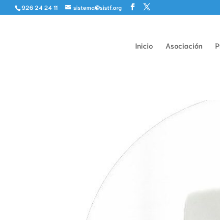
926 24 24 11
sistema@sistf.org
Inicio
Asociación
P