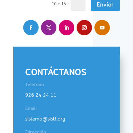
Enviar
=
10 + 15
CONTÁCTANOS
Teléfono
926 24 24 11
Email
sistema@sistf.org
Dirección