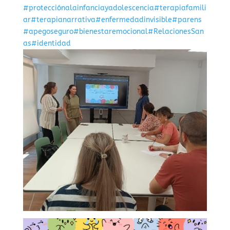
#protecciónalainfanciayadolescencia
#terapiafamili
ar
#terapianarrativa
#enfermedadinvisible
#parens
#apegoseguro
#bienestaremocional
#RelacionesSan
as
#identidad