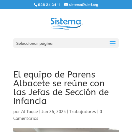
926 24 24 11
sistema@sistf.org
Seleccionar página
El equipo de Parens
Albacete se reúne con
las Jefas de Sección de
Infancia
por
Al Toque
|
Jun 26, 2025
|
Trabajadores
|
0
Comentarios